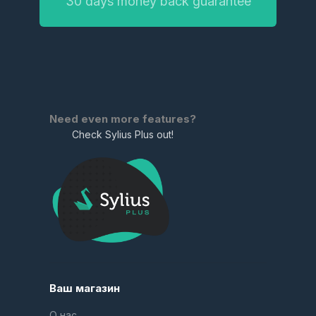
30 days money back guarantee
Need even more features?
Check Sylius Plus out!
Ваш магазин
О нас