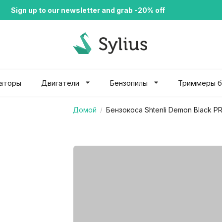
Sign up to our newsletter and grab -20% off
раторы
Двигатели
Бензопилы
Триммеры б
Домой
Бензокоса Shtenli Demon Black PR
/