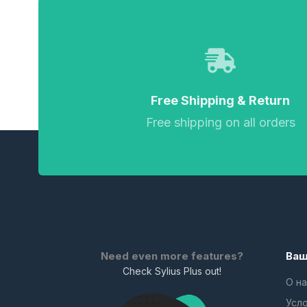
Free Shipping & Return
Free shipping on all orders
Need even more features?
Ваш
Check Sylius Plus out!
О на
Усл