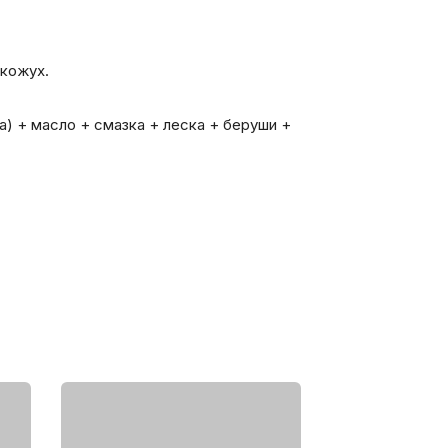
 кожух.
а) + масло + смазка + леска + беруши +