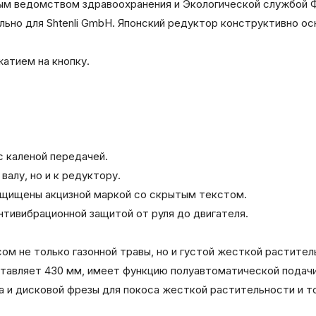
ным ведомством здравоохранения и Экологической службой 
ельно для Shtenli GmbH. Японский редуктор конструктивно 
жатием на кнопку.
с каленой передачей.
валу, но и к редуктору.
 защищены акцизной маркой со скрытым текстом.
нтивибрационной защитой от руля до двигателя.
м не только газонной травы, но и густой жесткой растител
ставляет 430 мм, имеет функцию полуавтоматической подач
а и дисковой фрезы для покоса жесткой растительности и т