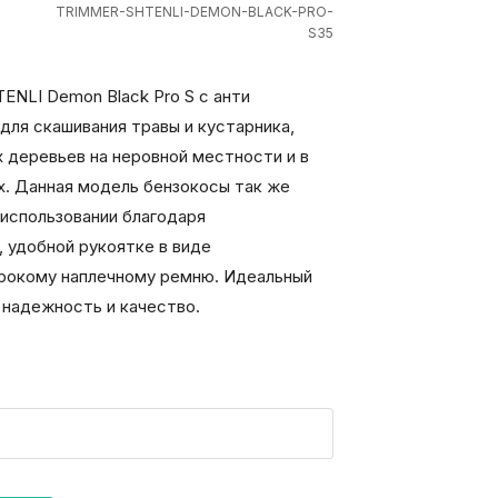
TRIMMER-SHTENLI-DEMON-BLACK-PRO-
S35
ENLI Demon Black Pro S с анти
для скашивания травы и кустарника,
х деревьев на неровной местности и в
. Данная модель бензокосы так же
 использовании благодаря
 удобной рукоятке в виде
ирокому наплечному ремню. Идеальный
 надежность и качество.