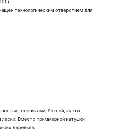
ФРГ).
оснащен технологическим отверстием для
ьностью: сорняками, ботвой, кусты.
и лески. Вместо триммерной катушки
онких деревьев.